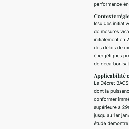
performance éne
Contexte régl
Issu des initiat
de mesures visa
initialement en 2
des délais de m
énergétiques pr
de décarbonisat
Applicabilité 
Le Décret BACS 
dont la puissan
conformer imméd
supérieure à 29
jusqu'au 1er ja
étude démontre q