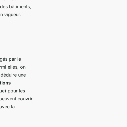
 des bâtiments,
n vigueur.
gés par le
rmi elles, on
 déduire une
tions
ue) pour les
 peuvent couvrir
avec la