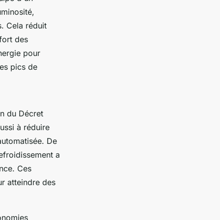
minosité,
. Cela réduit
fort des
énergie pour
es pics de
on du Décret
ussi à réduire
automatisée. De
refroidissement a
ance. Ces
r atteindre des
conomies