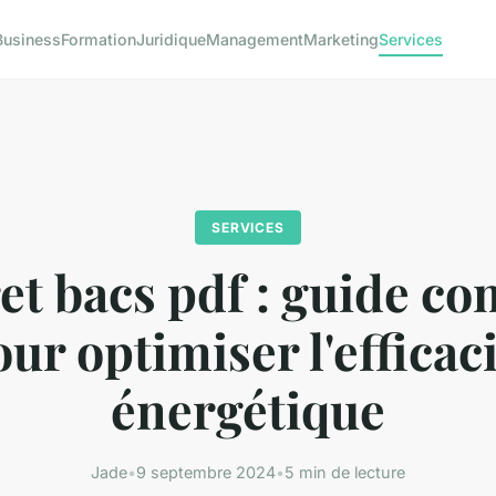
Business
Formation
Juridique
Management
Marketing
Services
SERVICES
et bacs pdf : guide co
ur optimiser l'efficac
énergétique
Jade
•
9 septembre 2024
•
5 min de lecture