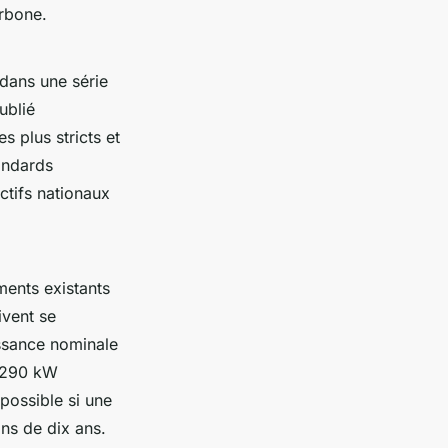
arbone.
 dans une série
ublié
s plus stricts et
andards
tifs nationaux
ments existants
ivent se
ssance nominale
t 290 kW
possible si une
ns de dix ans.