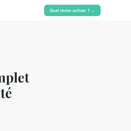
Quel levier activer ? →
mplet
ité