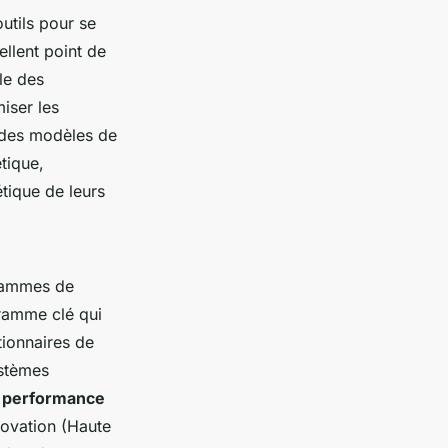
utils pour se
llent point de
le des
miser les
 des modèles de
tique,
tique de leurs
grammes de
ramme clé qui
tionnaires de
ystèmes
e performance
ovation (Haute