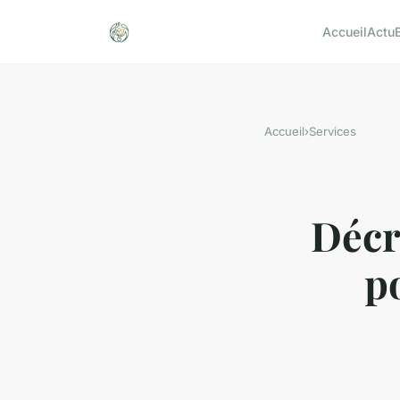
Accueil
Actu
Accueil
›
Services
Décr
po