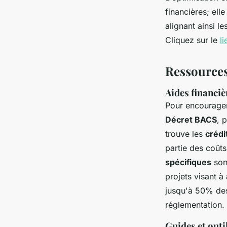
financières; ell
alignant ainsi l
Cliquez sur le
l
Ressources
Aides financiè
Pour encourager
Décret BACS
, 
trouve les
crédi
partie des coût
spécifiques
son
projets visant à
jusqu'à 50% des
réglementation.
Guides et outi