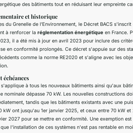
rgétique des bâtiments tout en réduisant leur empreinte c
ementaire et historique
ives du Grenelle de l’Environnement, le Décret BACS s'inscrit
nt à renforcer la
réglementation énergétique
en France. P
023, il a été mis à jour en avril 2023 pour inclure des critère
ise en conformité prolongés. Ce décret s'appuie sur des st
écédents comme la norme RE2020 et s'aligne avec les objec
ion.
et échéances
s'applique à tous les nouveaux bâtiments ainsi qu'aux bâti
ce nominale dépasse 70 kW. Les nouvelles constructions do
iatement, tandis que les bâtiments existants avec une pui
0 kW ont jusqu'au 1er janvier 2025, et ceux entre 70 kW e
nvier 2027 pour se mettre en conformité. Une exemption est 
ue l'installation de ces systèmes n'est pas rentable en moi