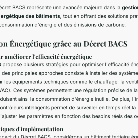
écret BACS représente une avancée majeure dans la
gestio
énergétique des bâtiments
, tout en offrant des solutions pra
 consommation d'énergie et des émissions de carbone.
on Énergétique grâce au Décret BACS
r améliorer l'efficacité énergétique
S
propose plusieurs stratégies pour optimiser l'efficacité én
 des principales approches consiste à installer des systèm
r les équipements techniques comme le chauffage, la ventila
HVAC). Ces systèmes permettent une régulation précise de la
éduisant ainsi la consommation d'énergie inutile. De plus, l'i
ontrôleurs intelligents permet de surveiller en temps réel l
'ajuster les paramètres en fonction des besoins réels des 
iques d'implémentation
'impact du Décret BACS, considérons un bâtiment tertiaire éq