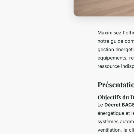
Maximisez l'eff
notre guide com
gestion énergét
équipements, re
ressource indis
Présentati
Objectifs du 
Le
Décret BAC
énergétique et l
systèmes automa
ventilation, la 