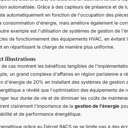
ion automatisée. Grâce à des capteurs de présence et de lu
uste automatiquement en fonction de l'occupation des pièces
a consommation d'énergie, mais améliore également le con
 autre exemple est l'utilisation de systèmes de gestion de l'
ycles de fonctionnement des équipements HVAC, en évitant l
 en répartissant la charge de manière plus uniforme.
et illustrations
s de cas montrent les bénéfices tangibles de l'implémentati
le, un grand complexe d'affaires en région parisienne a ré
 d'énergie de 20% en installant des systèmes de gestion 
nergétique a révélé que l'optimisation des équipements de 
nger leur durée de vie et de diminuer les coûts de mainten
trent clairement l'importance de la
gestion de l'énergie
pou
abilité et de performance énergétique.
énergétique grâce au Décret BACS ne se limite pas à des é