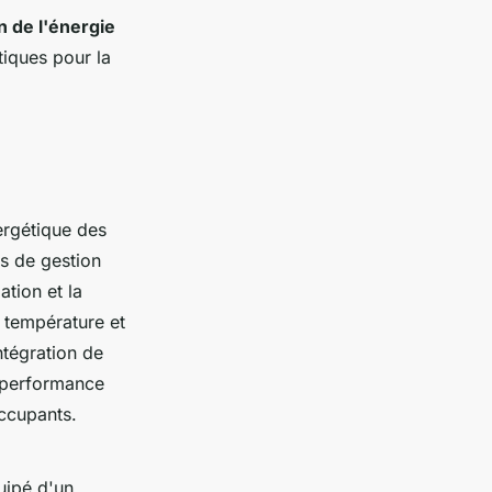
n de l'énergie
tiques pour la
ergétique des
es de gestion
tion et la
 température et
ntégration de
a performance
occupants.
uipé d'un