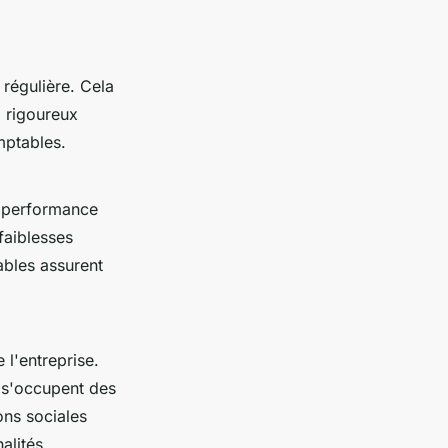
 régulière. Cela
i rigoureux
mptables.
a performance
faiblesses
ables assurent
 l'entreprise.
t s'occupent des
ons sociales
alités.