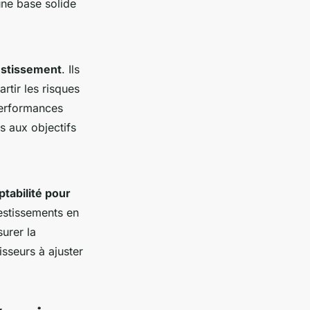
 une base solide
estissement
. Ils
rtir les risques
performances
 aux objectifs
tabilité pour
vestissements en
urer la
tisseurs à ajuster