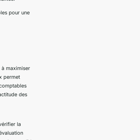
les pour une
t à maximiser
ux permet
s comptables
xactitude des
érifier la
 évaluation