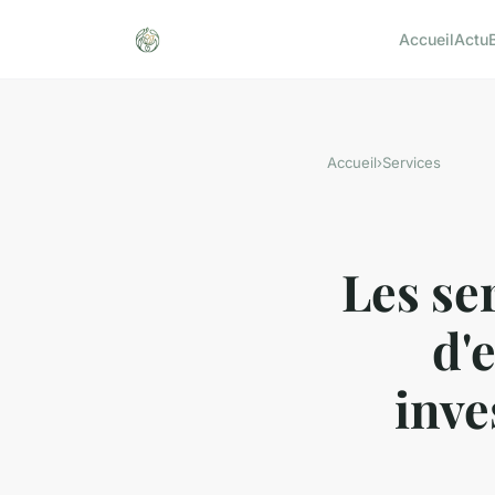
Accueil
Actu
Accueil
›
Services
Les se
d'
inve