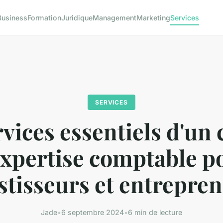
Business
Formation
Juridique
Management
Marketing
Services
SERVICES
rvices essentiels d'un 
expertise comptable p
stisseurs et entrepre
Jade
•
6 septembre 2024
•
6 min de lecture