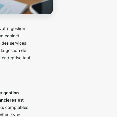
votre gestion
un cabinet
t des services
t la gestion de
 entreprise tout
la
gestion
ancières
est
nets comptables
ant une vue