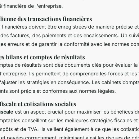
é financière de l'entreprise.
dienne des transactions financières
 financières doivent être enregistrées de manière précise et
n des factures, des paiements et des encaissements. Un suiv
les erreurs et de garantir la conformité avec les normes co
s bilans et comptes de résultats
omptes de résultats sont des documents clés pour évaluer l
entreprise. Ils permettent de comprendre les forces et les 
d'ajuster les stratégies en conséquence. Les cabinets compt
ts sont précis et conformes aux normes légales.
iscale et cotisations sociales
iscale
est un aspect crucial pour maximiser les bénéfices de
ptables conseillent sur les meilleures stratégies fiscales e
mpôts et de TVA. Ils veillent également à ce que les cotisati
 et payées correctement, minimisant ainsi les risques de pén