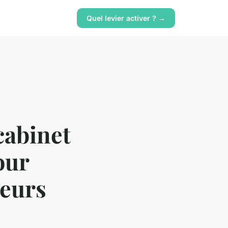
Quel levier activer ? →
cabinet
our
neurs