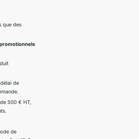
s que des
 promotionnels
duit
délai de
ommande.
s de 500 € HT,
ts.
thode de