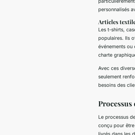
particulièremen
personnalisés ave
Articles textil
Les t-shirts, ca
populaires. Ils 
événements ou c
charte graphiqu
Avec ces diverse
seulement renfor
besoins des clie
Processus 
Le processus d
conçu pour être 
livrés dans les 