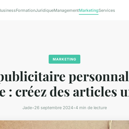
Business
Formation
Juridique
Management
Marketing
Services
MARKETING
publicitaire personnal
 : créez des articles 
Jade
•
26 septembre 2024
•
4 min de lecture