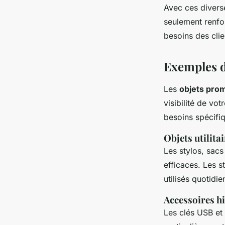
Avec ces diverse
seulement renfor
besoins des clie
Exemples d
Les
objets pro
visibilité de vo
besoins spécifiq
Objets utilita
Les stylos, sac
efficaces. Les s
utilisés quotidi
Accessoires h
Les clés USB et 