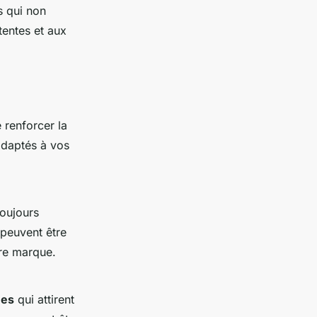
s qui non
tentes et aux
 renforcer la
 adaptés à vos
oujours
 peuvent être
tre marque.
ues
qui attirent