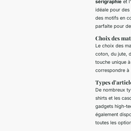
sérigraphie
et l
idéale pour des
des motifs en co
parfaite pour d
Choix des mat
Le choix des mat
coton, du jute,
touche unique à
correspondre à l'
Types d’articl
De nombreux type
shirts et les cas
gadgets high-tec
également dispon
toutes les optio