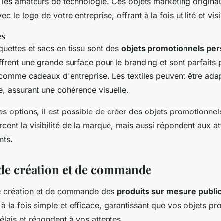
t les amateurs de technologie. Ces objets marketing origina
c le logo de votre entreprise, offrant à la fois utilité et visib
es
squettes et sacs en tissu sont des
objets promotionnels per
offrent une grande surface pour le branding et sont parfaits 
omme cadeaux d'entreprise. Les textiles peuvent être adap
e, assurant une cohérence visuelle.
s options, il est possible de créer des objets promotionnel
cent la visibilité de la marque, mais aussi répondent aux at
nts.
de création et de commande
e création et de commande des
produits sur mesure public
à la fois simple et efficace, garantissant que vos objets pr
délais et répondent à vos attentes.