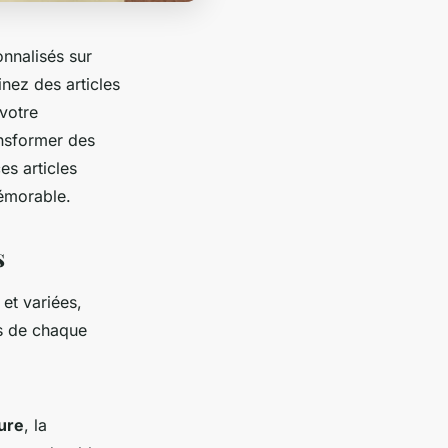
onnalisés sur
nez des articles
 votre
ansformer des
s articles
mémorable.
s
et variées,
es de chaque
ure
, la