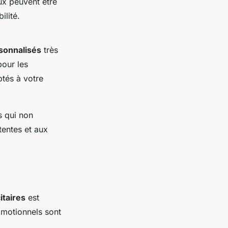
ux peuvent être
ilité.
sonnalisés
très
pour les
tés à votre
s qui non
tentes et aux
itaires
est
omotionnels sont