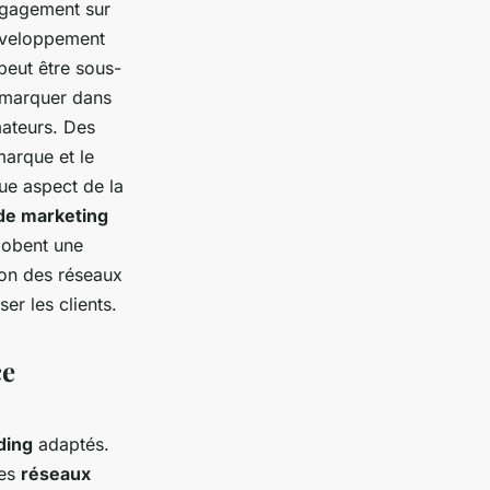
ngagement sur
développement
peut être sous-
démarquer dans
ateurs. Des
marque et le
ue aspect de la
 de marketing
globent une
ion des réseaux
er les clients.
ce
ding
adaptés.
les
réseaux