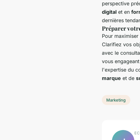
perspective préc
digital
et en
for
dernières tenda
Préparer votr
Pour maximiser l
Clarifiez vos ob
avec le consulta
vous engageant 
l'expertise du c
marque
et de
s
Marketing
EC