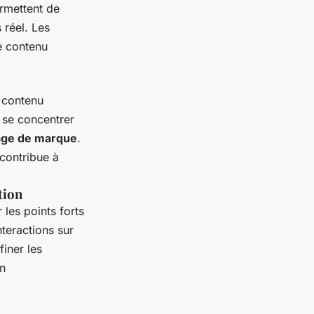
ermettent de
 réel. Les
de contenu
e contenu
t se concentrer
age de marque
.
 contribue à
tion
 les points forts
nteractions sur
iner les
un