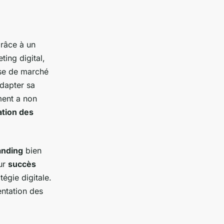
grâce à un
ting digital,
se de marché
adapter sa
ment a non
sation des
anding
bien
eur
succès
tégie digitale.
entation des