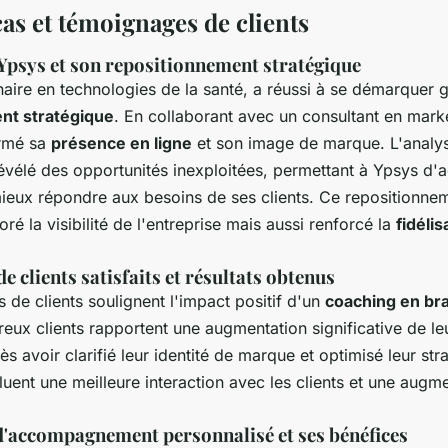
as et témoignages de clients
 Ypsys et son repositionnement stratégique
naire en technologies de la santé, a réussi à se démarquer 
nt stratégique
. En collaborant avec un consultant en marke
ormé sa
présence en ligne
et son image de marque. L'analy
évélé des opportunités inexploitées, permettant à Ypsys d'
mieux répondre aux besoins de ses clients. Ce repositionne
ré la visibilité de l'entreprise mais aussi renforcé la
fidéli
 clients satisfaits et résultats obtenus
de clients soulignent l'impact positif d'un
coaching en br
ux clients rapportent une augmentation significative de l
s avoir clarifié leur identité de marque et optimisé leur stra
cluent une meilleure interaction avec les clients et une augm
d'accompagnement personnalisé et ses bénéfices