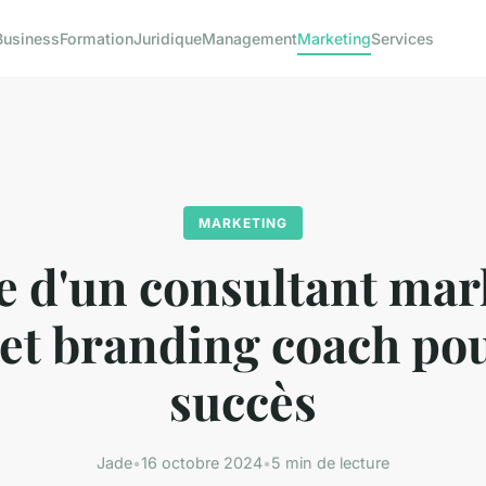
Business
Formation
Juridique
Management
Marketing
Services
MARKETING
le d'un consultant mar
 et branding coach po
succès
Jade
•
16 octobre 2024
•
5 min de lecture