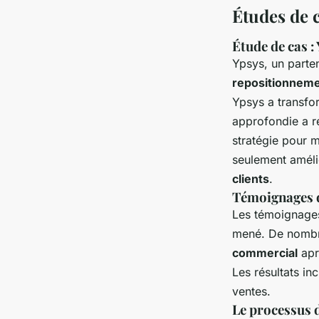
Études de c
Étude de cas :
Ypsys, un parte
repositionneme
Ypsys a transf
approfondie a r
stratégie pour 
seulement amélio
clients
.
Témoignages de
Les témoignages 
mené. De nombre
commercial
aprè
Les résultats in
ventes.
Le processus 