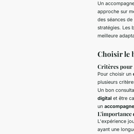
Un accompagneme
approche sur mes
des séances de c
stratégies. Les
meilleure adapt
Choisir le
Critères pour
Pour choisir un
plusieurs critèr
Un bon consult
digital
et être c
un
accompagnem
L'importance d
L'expérience jou
ayant une long