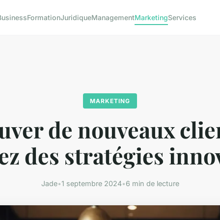
Business
Formation
Juridique
Management
Marketing
Services
MARKETING
uver de nouveaux clien
ez des stratégies inno
Jade
•
1 septembre 2024
•
6 min de lecture