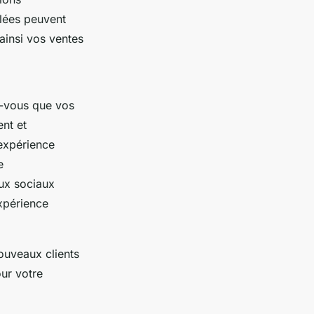
blées peuvent
 ainsi vos ventes
ez-vous que vos
nt et
 expérience
e
aux sociaux
expérience
ouveaux clients
our votre