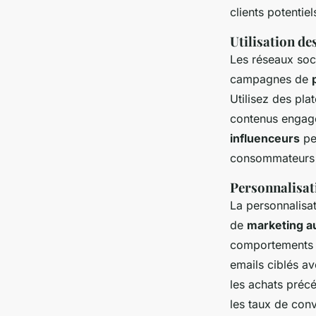
clients potentiel
Utilisation de
Les réseaux soci
campagnes de
Utilisez des pl
contenus engage
influenceurs
pe
consommateurs 
Personnalisat
La personnalisat
de
marketing a
comportements e
emails ciblés a
les achats préc
les taux de conv