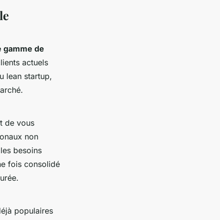
le
re gamme de
lients actuels
u lean startup,
marché.
t de vous
tionaux non
les besoins
e fois consolidé
urée.
déjà populaires