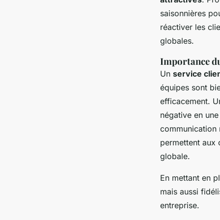
saisonnières pou
réactiver les cl
globales.
Importance du 
Un
service clie
équipes sont bi
efficacement. Un
négative en une
communication m
permettent aux c
globale.
En mettant en p
mais aussi fidél
entreprise.