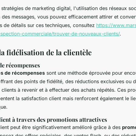
stratégies de marketing digital, l'utilisation des réseaux soc
n des messages, vous pouvez efficacement attirer et conver
us de détails sur ces techniques, consultez
https://www.mar
ospection-commerciale/trouver-de-nouveaux-clients/
.
a fidélisation de la clientèle
e récompenses
s de récompenses
sont une méthode éprouvée pour encour
offrant des points de fidélité, des réductions exclusives ou
 clients à revenir et à effectuer des achats répétés. Ces 
tent la satisfaction client mais renforcent également le li
que.
ient à travers des promotions attractives
ient peut être significativement amélioré grâce à des
promo
oposez des offres spéciales, des ventes flash, ou des réduct