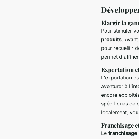
Développem
Élargir la ga
Pour stimuler v
produits
. Avant
pour recueillir 
permet d'affine
Exportation e
L'exportation es
aventurer à l'i
encore exploité
spécifiques de 
localement, vou
Franchisage et
Le
franchisage