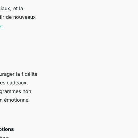
iaux, et la
tir de nouveaux
s-
ager la fidélité
 des cadeaux,
programmes non
en émotionnel
tions
ions