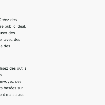
 Créez des
re public idéal.
fuser des
rer avec des
ce des
lisez des outils
s
 envoyez des
ts basées sur
nt mais aussi