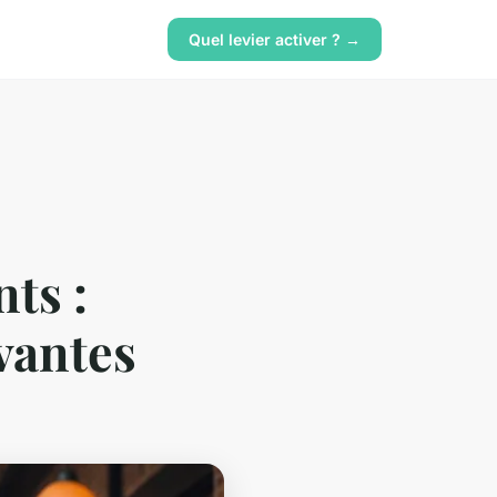
Quel levier activer ? →
ts :
vantes