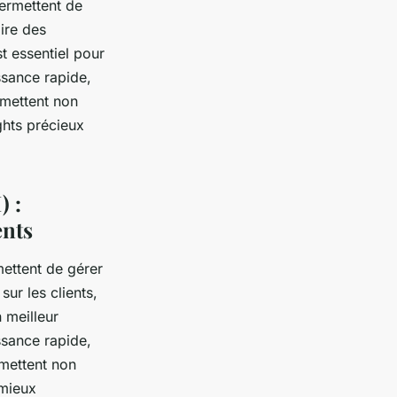
ermettent de
aire des
t essentiel pour
issance rapide,
rmettent non
ghts précieux
) :
ents
ettent de gérer
sur les clients,
 meilleur
issance rapide,
rmettent non
 mieux