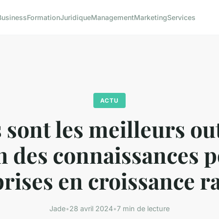
Business
Formation
Juridique
Management
Marketing
Services
ACTU
 sont les meilleurs out
n des connaissances p
rises en croissance r
Jade
•
28 avril 2024
•
7 min de lecture