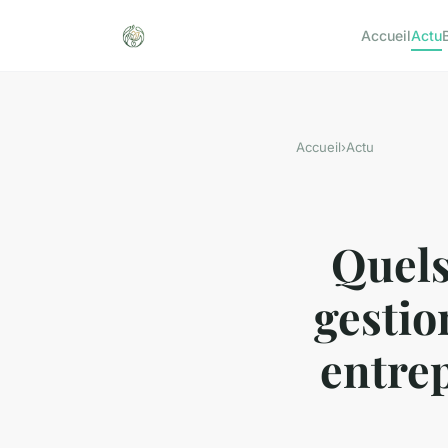
Accueil
Actu
Accueil
›
Actu
Quels
gestio
entrep