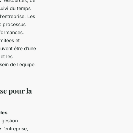
s ressources, de
suivi du temps
’entreprise. Les
es processus
rformances.
mitées et
euvent être d’une
et les
ein de l’équipe,
use pour la
des
 gestion
l’entreprise,